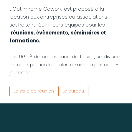
L’Optimhome Cowork’ est proposé à la
location aux entreprises ou associations
souhaitant réunir leurs équipes pour les
réunions, évènements, séminaires et
formations.
2
Les 66m
de cet espace de travail, se divisent
en deux parties louables à minima par demi-
journée :
La salle de réunion
Le bureau