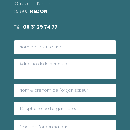
13, rue de l’union
35600
REDON
Tél.
06 31 29 74 77