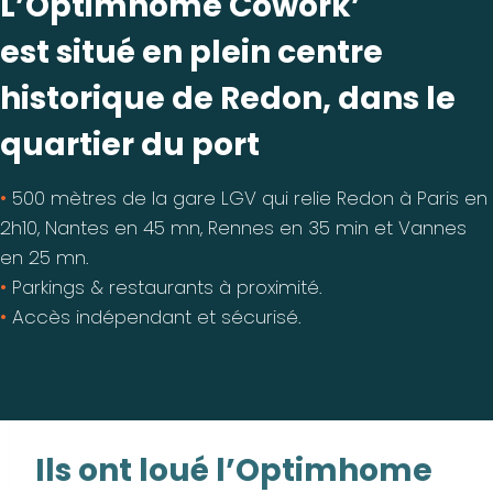
L’Optimhome Cowork’
est situé en plein centre
historique de Redon, dans le
quartier du port
•
500 mètres de la gare LGV qui relie Redon à Paris en
2h10, Nantes en 45 mn, Rennes en 35 min et Vannes
en 25 mn.
•
Parkings & restaurants à proximité.
•
Accès indépendant et sécurisé.
Ils ont loué l’Optimhome